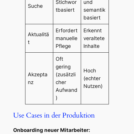
Stichwor
und
Suche
tbasiert
semantik
basiert
Erfordert
Erkennt
Aktualitä
manuelle
veraltete
t
Pflege
Inhalte
Oft
gering
Hoch
Akzepta
(zusätzli
(echter
nz
cher
Nutzen)
Aufwand
)
Use Cases in der Produktion
Onboarding neuer Mitarbeiter: