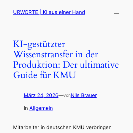
Zum
URWORTE | KI aus einer Hand
Inhalt
springen
KI-gestützter
Wissenstransfer in der
Produktion: Der ultimative
Guide für KMU
März 24, 2026
—
Nils Brauer
von
in
Allgemein
Mitarbeiter in deutschen KMU verbringen