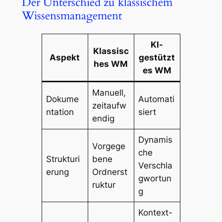
Der Unterschied zu klassischem
Wissensmanagement
KI-
Klassisc
Aspekt
gestützt
hes WM
es WM
Manuell,
Dokume
Automati
zeitaufw
ntation
siert
endig
Dynamis
Vorgege
che
Strukturi
bene
Verschla
erung
Ordnerst
gwortun
ruktur
g
Kontext-