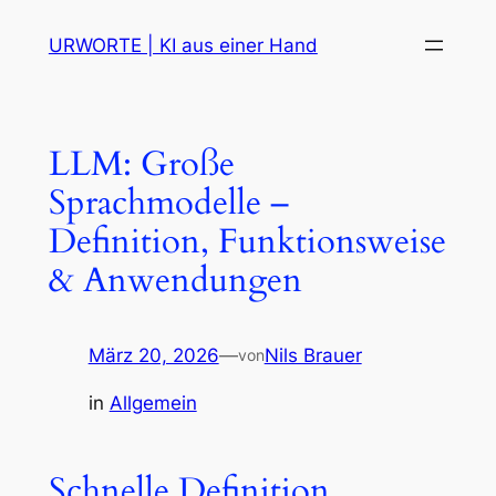
Zum
URWORTE | KI aus einer Hand
Inhalt
springen
LLM: Große
Sprachmodelle –
Definition, Funktionsweise
& Anwendungen
März 20, 2026
—
Nils Brauer
von
in
Allgemein
Schnelle Definition