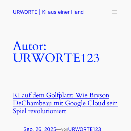
Zum
URWORTE | KI aus einer Hand
Inhalt
springen
Autor:
URWORTE123
KI auf dem Golfplatz: Wie Bryson
DeChambeau mit Google Cloud sein
Spiel revolutioniert
Sep. 26, 2025
—
URWORTE123
von